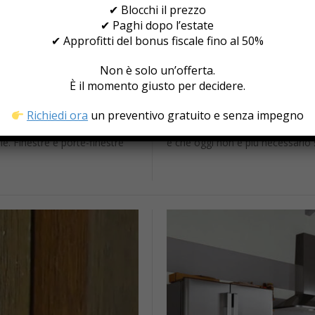
✔ Blocchi il prezzo
✔ Paghi dopo l’estate
✔ Approfitti del bonus fiscale fino al 50%
Aprile 14, 2026
enzano il Benessere
Serramenti e Sicurez
Non è solo un’offerta.
Rinunciare allo Stile
È il momento giusto per decidere.
 si concentra
Quando si scelgono i serramenti,
Richiedi ora
un preventivo gratuito e senza impegno
zi. In realtà, gran parte del
sicurezza viene considerata solo
o più tecnici, ma altrettanto
rappresentano uno dei principali 
le. Finestre e porte-finestre
è che oggi non è più necessario 