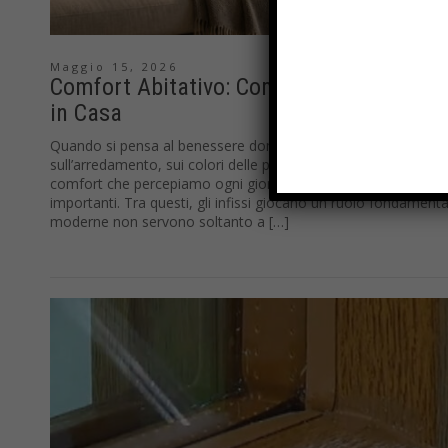
Maggio 15, 2026
Comfort Abitativo: Come gli Infissi Influ
in Casa
Quando si pensa al benessere domestico, spesso l’attenzione
sull’arredamento, sui colori delle pareti o sulla scelta degli spa
comfort che percepiamo ogni giorno dipende da elementi molt
importanti. Tra questi, gli infissi giocano un ruolo fondamenta
moderne non servono soltanto a […]