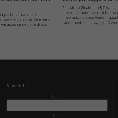
Si avvicina (finalmente!) l’ora d
atteso dell’anno per moltissime p
 importanti, ma anche
dove andare, cosa vedere, quant
rriate e le persiane. Se è vero
fondamentale del viaggio. Ovvero 
 vacanze, se ne parla di più,
Newsletter
Nome
Email