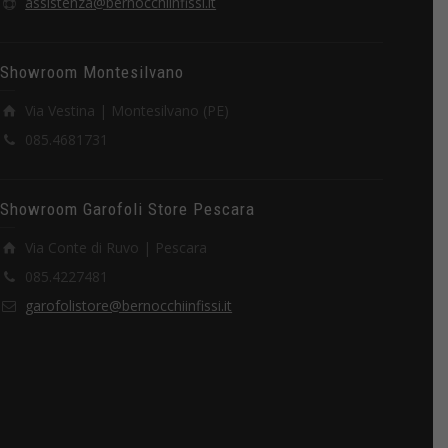
assistenza@bernocchiinfissi.it
Showroom Montesilvano
Via Vestina | Montesilvano (PE)
085.4681731
Showroom Garofoli Store Pescara
Via Conte di Ruvo | Pescara
085.4227481
garofolistore@bernocchiinfissi.it