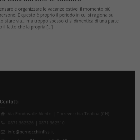
i pensare e organizzare le vacanze estive! Il momento più
ersone. E questo è proprio il periodo in cui si ragiona su
o stare via… ma troppo spesso ci si dimentica di una parte
il fatto che la propria […]
Contatti
Via Fondovalle Alento | Torrevecchia Teatina (CH)
0871.362526 | 0871.362510
info@bernocchiinfissi.it