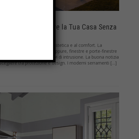
za: Come Proteggere la Tua Casa Senza
 spesso si pensa prima all’estetica e al comfort. La
 in un secondo momento. Eppure, finestre e porte-finestre
punti di accesso per tentativi di intrusione. La buona notizia
scegliere tra protezione e design. I moderni serramenti […]