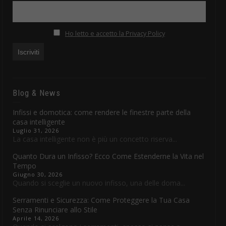
Ho letto e accetto la Privacy Policy
Blog & News
Infissi e domotica: come rendere le finestre parte della
casa intelligente
Luglio 31, 2026
La casa intelligente non è più un concetto riserva...
Quanto Dura un Infisso? Ecco Come Estenderne la Vita nel
Tempo
Giugno 30, 2026
Quando si sceglie un nuovo infisso, una delle doma...
Serramenti e Sicurezza: Come Proteggere la Tua Casa
Senza Rinunciare allo Stile
Aprile 14, 2026