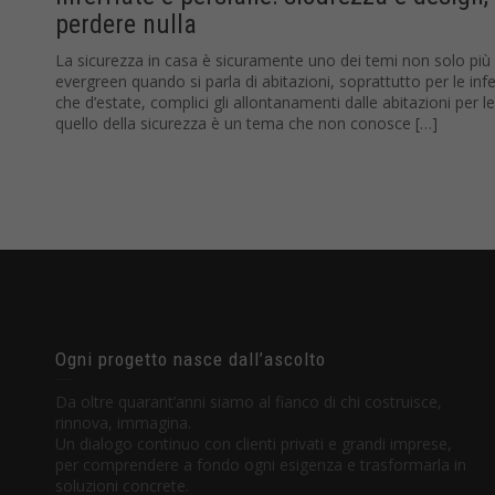
perdere nulla
La sicurezza in casa è sicuramente uno dei temi non solo più
evergreen quando si parla di abitazioni, soprattutto per le infe
che d’estate, complici gli allontanamenti dalle abitazioni per le
quello della sicurezza è un tema che non conosce […]
Ogni progetto nasce dall’ascolto
Da oltre quarant’anni siamo al fianco di chi costruisce,
rinnova, immagina.
Un dialogo continuo con clienti privati e grandi imprese,
per comprendere a fondo ogni esigenza e trasformarla in
soluzioni concrete.