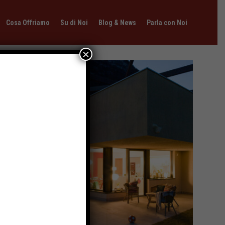
Cosa Offriamo
Su di Noi
Blog & News
Parla con Noi
×