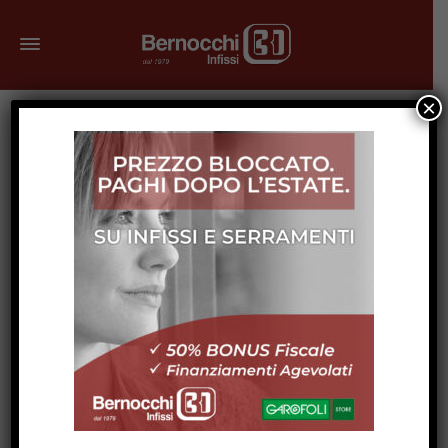
×
Showroom Bernocchi
Infissi a Montesilvano
Uno showroom dove lo stile
incontra la luce, il comfort si
tocca con mano e ogni dettaglio
racconta una storia.
In un angolo vivo e dinamico della provincia di Pescara, il