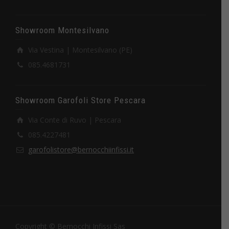
Showroom Montesilvano
Via Vestina | Montesilvano (PE)
085.4681731
Showroom Garofoli Store Pescara
Via Conte di Ruvo | Pescara
085.4227481
garofolistore@bernocchiinfissi.it
Copyright © Bernocchi Infissi Sas