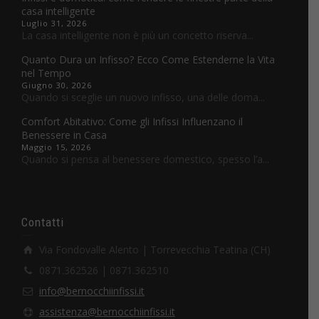
casa intelligente
Luglio 31, 2026
La casa intelligente non è più un concetto riserva...
Quanto Dura un Infisso? Ecco Come Estenderne la Vita
nel Tempo
Giugno 30, 2026
Quando si sceglie un nuovo infisso, una delle doma...
Comfort Abitativo: Come gli Infissi Influenzano il
Benessere in Casa
Maggio 15, 2026
Quando si pensa al benessere domestico, spesso l’a...
Contatti
Via Fondovalle Alento | Torrevecchia Teatina (CH)
0871.362526 | 0871.362510
info@bernocchiinfissi.it
assistenza@bernocchiinfissi.it