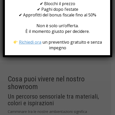
nostro
showroom di Montesilvano
è molto più di un
✔ Blocchi il prezzo
punto vendita: è un luogo dove idee e desideri si
✔ Paghi dopo l’estate
trasformano in progetti concreti.
✔ Approfitti del bonus fiscale fino al 50%
Un ambiente accogliente, dove ogni prodotto è
Non è solo un’offerta.
selezionato per ispirarti. Un luogo dove ascoltiamo la tua
storia, per aiutarti a scrivere quella della tua casa.
È il momento giusto per decidere.
Richiedi ora
un preventivo gratuito e senza
impegno
Cosa puoi vivere nel nostro
showroom
Un percorso sensoriale tra materiali,
colori e ispirazioni
Camminare tra le nostre ambientazioni significa