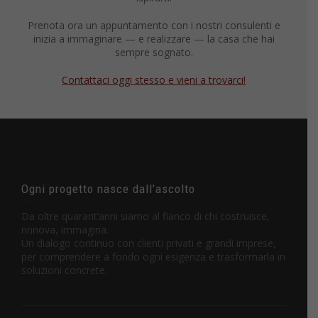
Prenota ora un appuntamento con i nostri consulenti e
inizia a immaginare — e realizzare — la casa che hai
sempre sognato.
Contattaci oggi stesso e vieni a trovarci!
Ogni progetto nasce dall’ascolto
Da oltre quarant’anni siamo al fianco di chi costruisce,
rinnova, immagina.
Un dialogo continuo con clienti privati e grandi imprese,
per comprendere a fondo ogni esigenza e trasformarla in
soluzioni concrete.