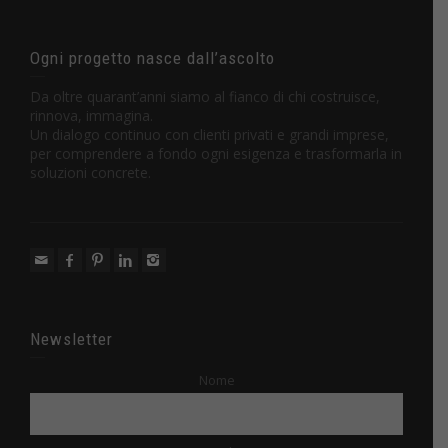
Ogni progetto nasce dall’ascolto
Da oltre quarant’anni siamo al fianco di chi costruisce,
rinnova, immagina.
Un dialogo continuo con clienti privati e grandi imprese,
per comprendere a fondo ogni esigenza e trasformarla in
soluzioni concrete.
Newsletter
Nome