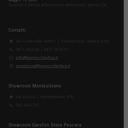
Quando si pensa al benessere domestico, spesso l’a...
Contatti
Via Fondovalle Alento | Torrevecchia Teatina (CH)
0871.362526 | 0871.362510
info@bernocchiinfissi.it
assistenza@bernocchiinfissi.it
Showroom Montesilvano
Via Vestina | Montesilvano (PE)
085.4681731
Showroom Garofoli Store Pescara