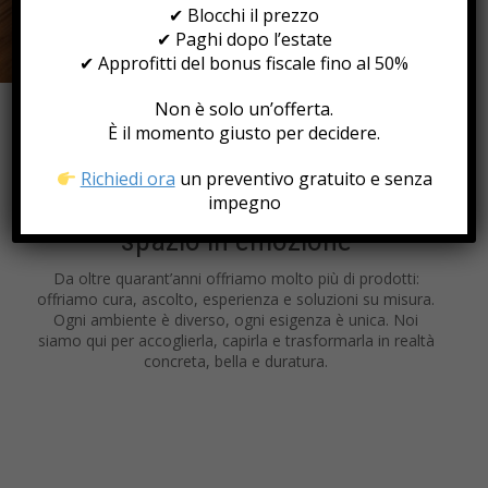
✔ Blocchi il prezzo
✔ Paghi dopo l’estate
✔ Approfitti del bonus fiscale fino al 50%
Non è solo un’offerta.
È il momento giusto per decidere.
Richiedi ora
un preventivo gratuito e senza
Soluzioni che trasformano ogni
impegno
spazio in emozione
Da oltre quarant’anni offriamo molto più di prodotti:
offriamo cura, ascolto, esperienza e soluzioni su misura.
Ogni ambiente è diverso, ogni esigenza è unica. Noi
siamo qui per accoglierla, capirla e trasformarla in realtà
concreta, bella e duratura.