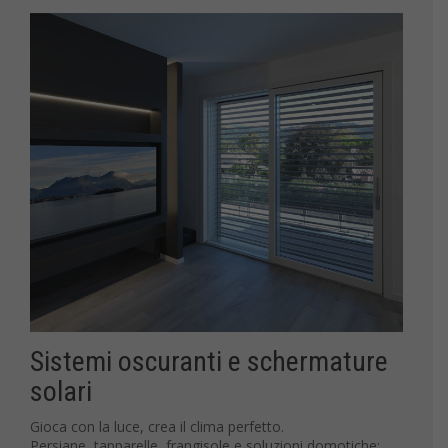
Sistemi oscuranti e schermature
solari
Gioca con la luce, crea il clima perfetto.
Persiane, tapparelle, frangisole e soluzioni domotiche: