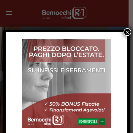
×
Soluzioni su
Misura per Ogni
Spazio della Tua
Casa