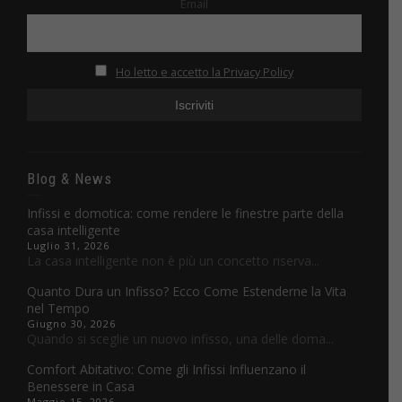
Email
Ho letto e accetto la Privacy Policy
Blog & News
Infissi e domotica: come rendere le finestre parte della
casa intelligente
Luglio 31, 2026
La casa intelligente non è più un concetto riserva...
Quanto Dura un Infisso? Ecco Come Estenderne la Vita
nel Tempo
Giugno 30, 2026
Quando si sceglie un nuovo infisso, una delle doma...
Comfort Abitativo: Come gli Infissi Influenzano il
Benessere in Casa
Maggio 15, 2026