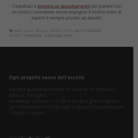
Contattaci e
prenota un appuntamento
per parlare con
un nostro consulente senza impegno! Il nostro team di
esperti è sempre pronto ad aiutarti.
edifici storici
,
finestre
,
INFISSI CHIETI
,
INFISSI PESCARA
,
RISTRUTTURAZIONE
,
scelta degli infissi
Ogni progetto nasce dall’ascolto
Da oltre quarant’anni siamo al fianco di chi costruisce,
rinnova, immagina.
Un dialogo continuo con clienti privati e grandi imprese,
per comprendere a fondo ogni esigenza e trasformarla in
soluzioni concrete.