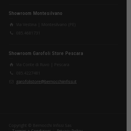
Showroom Montesilvano
Via Vestina | Montesilvano (PE)
085.4681731
Showroom Garofoli Store Pescara
Via Conte di Ruvo | Pescara
085.4227481
garofolistore@bernocchiinfissi.it
Copyright © Bernocchi Infissi Sas
Termini e Condizioni
Privacy Policy