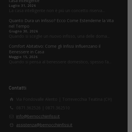
casa intelligente
Luglio 31, 2026
La casa intelligente non è più un concetto riserva...
Quanto Dura un Infisso? Ecco Come Estenderne la Vita
nel Tempo
Giugno 30, 2026
Quando si sceglie un nuovo infisso, una delle doma...
Comfort Abitativo: Come gli Infissi Influenzano il
Benessere in Casa
Maggio 15, 2026
Quando si pensa al benessere domestico, spesso l’a...
Contatti
Via Fondovalle Alento | Torrevecchia Teatina (CH)
0871.362526 | 0871.362510
info@bernocchiinfissi.it
assistenza@bernocchiinfissi.it