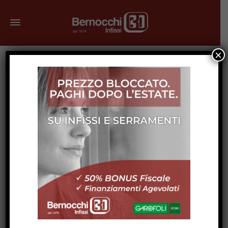
×
Aprile 16, 2024
La Scelta degli Infissi per Edifici
Storici e di Pregio: Una Guida tra
Conservazione e Innovazione
Share
La conservazione degli edifici storici e di pregio
rappresenta una sfida affascinante che mette alla prova
la nostra capacità di bilanciare rispetto per il passato e
bisogni contemporanei, soprattutto quando si parla di
infissi. Questi elementi, essenziali per la funzionalità, la
sicurezza e l’isolamento di qualsiasi edificio, devono in
questo caso rispondere a criteri estetici e normativi