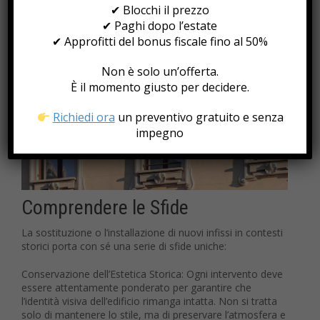
rigorosi.
✔ Blocchi il prezzo
✔ Paghi dopo l’estate
✔ Approfitti del bonus fiscale fino al 50%
Non è solo un’offerta.
È il momento giusto per decidere.
Richiedi ora
un preventivo gratuito e senza
impegno
Comprendere le Sfide
La sostituzione o l’installazione di nuovi infissi in contesti
storici porta con sé una serie di sfide uniche:
Conservazione dell’Estetica Storica: Ogni intervento deve
essere attentamente ponderato per garantire che
l’identità visiva dell’edificio rimanga intatta. Non si tratta
solo di mantenere lo stile, ma di preservare l’atmosfera e