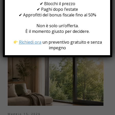
Quando si sceglie un nuovo infisso, una delle domande
✔ Blocchi il prezzo
più frequenti è: quanto durerà nel tempo? È una
✔ Paghi dopo l’estate
domanda più che legittima. Gli infissi rappresentano
✔ Approfitti del bonus fiscale fino al 50%
infatti un investimento importante per la casa e
influenzano comfort, sicurezza, efficienza energetica ed
Non è solo un’offerta.
estetica per molti anni. Per questo è utile capire come
È il momento giusto per decidere.
scegliere gli infissi perfetti in base […]
Richiedi ora
un preventivo gratuito e senza
impegno
Maggio 15, 2026