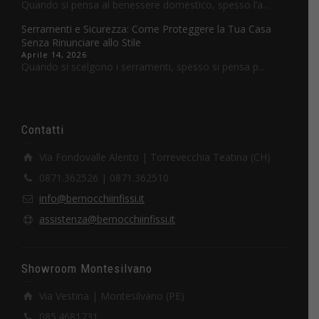
Quando si pensa al benessere domestico, spesso l’a...
Serramenti e Sicurezza: Come Proteggere la Tua Casa
Senza Rinunciare allo Stile
Aprile 14, 2026
Quando si scelgono i serramenti, spesso si pensa p...
Contatti
Via Fondovalle Alento | Torrevecchia Teatina (CH)
0871.362526 | 0871.362510
info@bernocchiinfissi.it
assistenza@bernocchiinfissi.it
Showroom Montesilvano
Via Vestina | Montesilvano (PE)
085.4681731