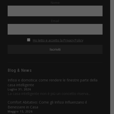
Nome
Email
Ho letto e accetto la Privacy Policy
Blog & News
Infissi e domotica: come rendere le finestre parte della
casa intelligente
Luglio 31, 2026
La casa intelligente non è più un concetto riserva...
Comfort Abitativo: Come gli Infissi Influenzano il
Benessere in Casa
Maggio 15, 2026