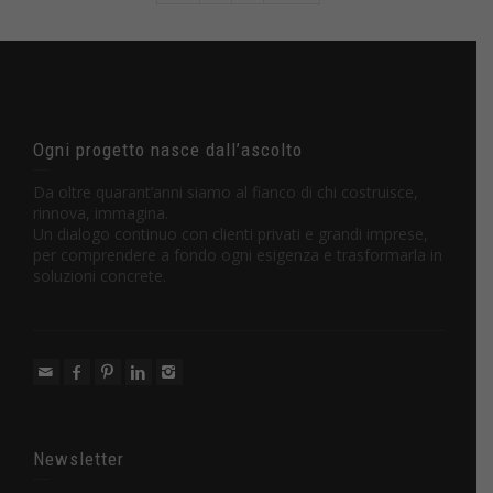
Ogni progetto nasce dall’ascolto
Da oltre quarant’anni siamo al fianco di chi costruisce,
rinnova, immagina.
Un dialogo continuo con clienti privati e grandi imprese,
per comprendere a fondo ogni esigenza e trasformarla in
soluzioni concrete.
Newsletter