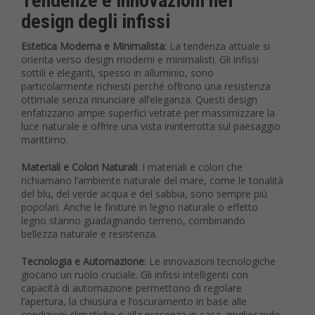
Tendenze e innovazioni nel
design degli infissi
Estetica Moderna e Minimalista
: La tendenza attuale si
orienta verso design moderni e minimalisti. Gli infissi
sottili e eleganti, spesso in alluminio, sono
particolarmente richiesti perché offrono una resistenza
ottimale senza rinunciare all’eleganza. Questi design
enfatizzano ampie superfici vetrate per massimizzare la
luce naturale e offrire una vista ininterrotta sul paesaggio
marittimo.
Materiali e Colori Naturali
: I materiali e colori che
richiamano l’ambiente naturale del mare, come le tonalità
del blu, del verde acqua e del sabbia, sono sempre più
popolari. Anche le finiture in legno naturale o effetto
legno stanno guadagnando terreno, combinando
bellezza naturale e resistenza.
Tecnologia e Automazione
: Le innovazioni tecnologiche
giocano un ruolo cruciale. Gli infissi intelligenti con
capacità di automazione permettono di regolare
l’apertura, la chiusura e l’oscuramento in base alle
condizioni climatiche e alla presenza in casa, migliorando