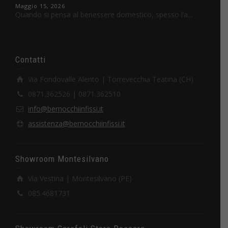
Maggio 15, 2026
Quando si pensa al benessere domestico, spesso l’a...
Contatti
Via Fondovalle Alento | Torrevecchia Teatina (CH)
0871.362526 | 0871.362510
info@bernocchiinfissi.it
assistenza@bernocchiinfissi.it
Showroom Montesilvano
Via Vestina | Montesilvano (PE)
085.4681731