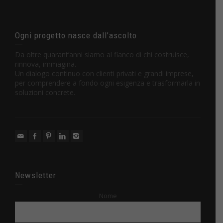
Ogni progetto nasce dall’ascolto
Da oltre quarant’anni siamo al fianco di chi costruisce,
rinnova, immagina.
Un dialogo continuo con clienti privati e grandi imprese,
per comprendere a fondo ogni esigenza e trasformarla in
soluzioni concrete.
Newsletter
Nome