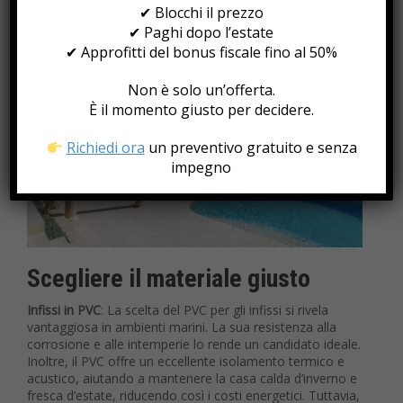
materiali, le tendenze attuali nel design degli infissi e il
✔ Blocchi il prezzo
loro impatto sul valore immobiliare.
✔ Paghi dopo l’estate
✔ Approfitti del bonus fiscale fino al 50%
Non è solo un’offerta.
È il momento giusto per decidere.
Richiedi ora
un preventivo gratuito e senza
impegno
Scegliere il materiale giusto
Infissi in PVC
: La scelta del PVC per gli infissi si rivela
vantaggiosa in ambienti marini. La sua resistenza alla
corrosione e alle intemperie lo rende un candidato ideale.
Inoltre, il PVC offre un eccellente isolamento termico e
acustico, aiutando a mantenere la casa calda d’inverno e
fresca d’estate, riducendo così i costi energetici. Tuttavia,