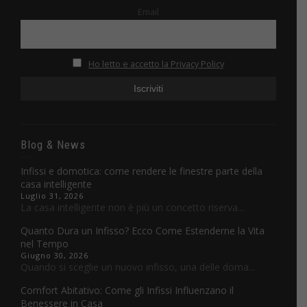
Email
Ho letto e accetto la Privacy Policy
Blog & News
Infissi e domotica: come rendere le finestre parte della
casa intelligente
Luglio 31, 2026
La casa intelligente non è più un concetto riserva...
Quanto Dura un Infisso? Ecco Come Estenderne la Vita
nel Tempo
Giugno 30, 2026
Quando si sceglie un nuovo infisso, una delle doma...
Comfort Abitativo: Come gli Infissi Influenzano il
Benessere in Casa