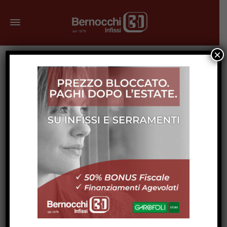
×
Dicembre 27, 2023
Vivere Al Mare: Scegliere Gli
Infissi Giusti Per La Tua Casa
Share
Il fascino di vivere vicino al mare è indiscutibile, ma porta
con sé sfide uniche, specialmente quando si tratta di
mantenere e proteggere la propria abitazione dalle
condizioni climatiche marine. Una delle scelte più cruciali
in questo contesto riguarda gli infissi.
In questo articolo, vi guideremo attraverso le opzioni
migliori per le vostre case al mare, esaminando i diversi