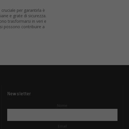
cruciale per garantirla è
siane e grate di sicurezza.
no trasformarsi in veri e
ssi possono contribuire a
Newsletter
Nome
Email