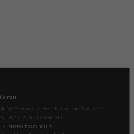
Contatti
Via Fondovalle Alento | Torrevecchia Teatina (CH)
0871.362526 | 0871.362510
info@bernocchiinfissi.it