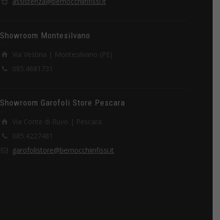
assistenza@bernocchiinfissi.it
Showroom Montesilvano
Via Vestina | Montesilvano (PE)
085.4681731
Showroom Garofoli Store Pescara
Via Conte di Ruvo | Pescara
085.4227481
garofolistore@bernocchiinfissi.it