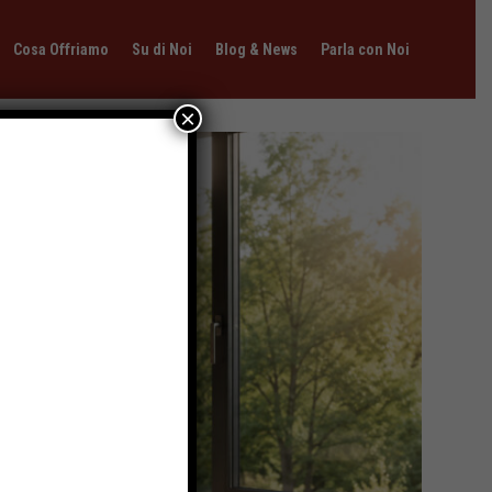
Cosa Offriamo
Su di Noi
Blog & News
Parla con Noi
×