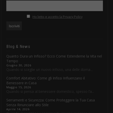
Ho letto e accetto la Privacy Policy
Blog & News
Quanto Dura un Infisso? Ecco Come Estenderne la Vita nel
Tempo
Giugno 30, 2026
Quando si sceglie un nuovo infisso, una delle doma...
Comfort Abitativo: Come gli Infissi Influenzano il
Benessere in Casa
Maggio 15, 2026
Quando si pensa al benessere domestico, spesso l’a...
Serramenti e Sicurezza: Come Proteggere la Tua Casa
Senza Rinunciare allo Stile
Aprile 14, 2026