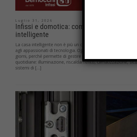
Luglio 31, 2026
Infissi e domotica: come rendere le fines
intelligente
La casa intelligente non è più un concetto riservato alle abit
agli appassionati di tecnologia. Oggi la domotica è sempre più 
giorni, perché permette di gestire in modo più semplice, sicur
quotidiane: illuminazione, riscaldamento, climatizzazione, sic
sistemi di […]