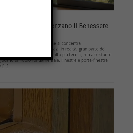
e gli Infissi Influenzano il Benessere
mestico, spesso l’attenzione si concentra
pareti o sulla scelta degli spazi. In realtà, gran parte del
rno dipende da elementi molto più tecnici, ma altrettanto
si giocano un ruolo fondamentale. Finestre e porte-finestre
 […]