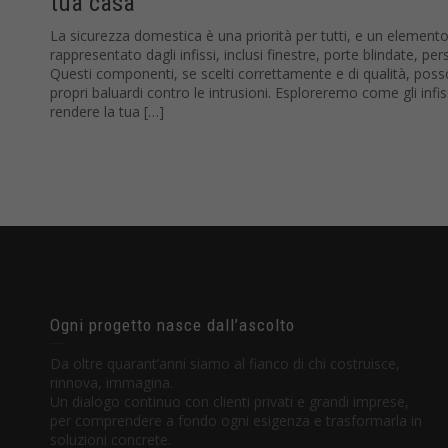
tua casa
La sicurezza domestica è una priorità per tutti, e un elemento 
rappresentato dagli infissi, inclusi finestre, porte blindate, per
Questi componenti, se scelti correttamente e di qualità, posso
propri baluardi contro le intrusioni. Esploreremo come gli infi
rendere la tua […]
Ogni progetto nasce dall’ascolto
Da oltre quarant’anni siamo al fianco di chi costruisce,
rinnova, immagina.
Un dialogo continuo con clienti privati e grandi imprese,
per comprendere a fondo ogni esigenza e trasformarla in
soluzioni concrete.