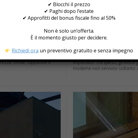
✔ Blocchi il prezzo
✔ Paghi dopo l’estate
✔ Approfitti del bonus fiscale fino al 50%
Maggio 15, 2026
tre parte della casa
Comfort Abitativo: Com
Non è solo un’offerta.
in Casa
È il momento giusto per decidere.
azioni di nuova generazione o
Quando si pensa al benessere do
Richiedi ora
un preventivo gratuito e senza impegno
presente nelle case di tutti i
sull’arredamento, sui colori delle 
o ed efficiente molte funzioni
comfort che percepiamo ogni gio
urezza, tende, tapparelle e
importanti. Tra questi, gli infis
moderne non servono soltanto a