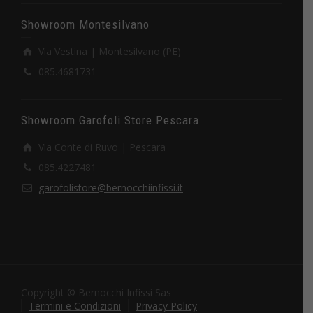
Showroom Montesilvano
Via Vestina | Montesilvano (PE)
085.4681731
Showroom Garofoli Store Pescara
Via Conte di Ruvo | Pescara
085.4227481
garofolistore@bernocchiinfissi.it
Copyright © Bernocchi Infissi Sas
Termini e Condizioni
Privacy Policy