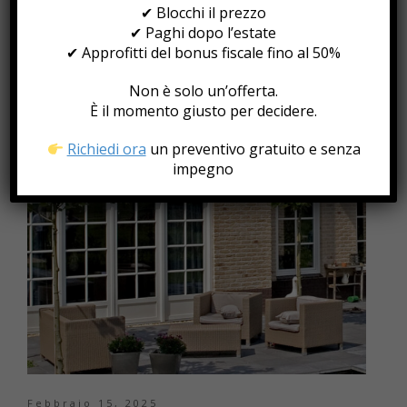
Quando si sceglie una finestra, è fondamentale valutare
✔ Blocchi il prezzo
diversi fattori per ottenere il massimo comfort abitativo
✔ Paghi dopo l’estate
ed energetico. Tra questi, il fattore solare (o g-value)
✔ Approfitti del bonus fiscale fino al 50%
gioca un ruolo cruciale nell’efficienza energetica di un
edificio, influenzando il risparmio energetico, il comfort
Non è solo un’offerta.
termico e la luminosità degli ambienti. Ma cos’è il fattore
È il momento giusto per decidere.
solare? E come incide sulla […]
Richiedi ora
un preventivo gratuito e senza
impegno
Febbraio 15, 2025