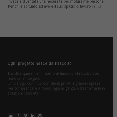
invece è diventata una necessità per moltissime persone.
Per chi è abituato ad avere il suo spazio di lavoro in […]
Ogni progetto nasce dall’ascolto
Da oltre quarant’anni siamo al fianco di chi costruisce,
rinnova, immagina.
Un dialogo continuo con clienti privati e grandi imprese,
per comprendere a fondo ogni esigenza e trasformarla in
soluzioni concrete.