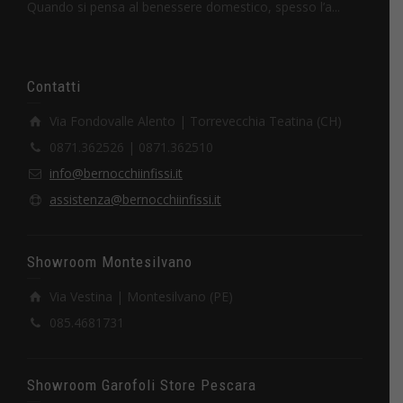
Quando si pensa al benessere domestico, spesso l’a...
Contatti
Via Fondovalle Alento | Torrevecchia Teatina (CH)
0871.362526 | 0871.362510
info@bernocchiinfissi.it
assistenza@bernocchiinfissi.it
Showroom Montesilvano
Via Vestina | Montesilvano (PE)
085.4681731
Showroom Garofoli Store Pescara