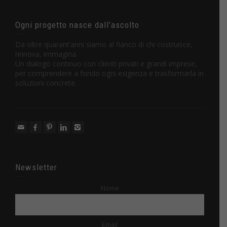
Ogni progetto nasce dall’ascolto
Da oltre quarant’anni siamo al fianco di chi costruisce,
rinnova, immagina.
Un dialogo continuo con clienti privati e grandi imprese,
per comprendere a fondo ogni esigenza e trasformarla in
soluzioni concrete.
Newsletter
Nome
Email