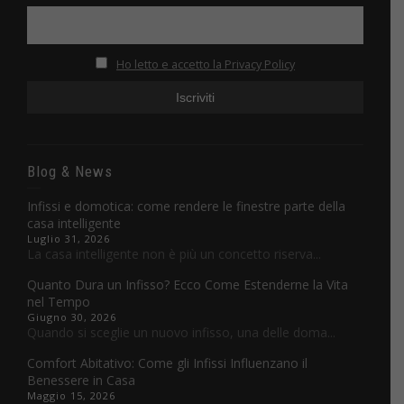
Ho letto e accetto la Privacy Policy
Blog & News
Infissi e domotica: come rendere le finestre parte della
casa intelligente
Luglio 31, 2026
La casa intelligente non è più un concetto riserva...
Quanto Dura un Infisso? Ecco Come Estenderne la Vita
nel Tempo
Giugno 30, 2026
Quando si sceglie un nuovo infisso, una delle doma...
Comfort Abitativo: Come gli Infissi Influenzano il
Benessere in Casa
Maggio 15, 2026