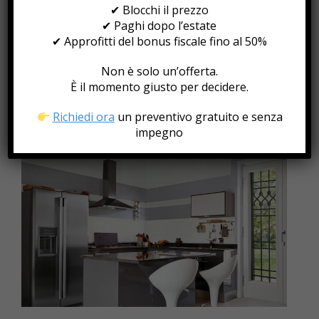
Proteggere la propria casa è una priorità per ogni
✔ Blocchi il prezzo
famiglia. Oggi, grazie all’innovazione nel settore dei
✔ Paghi dopo l’estate
serramenti, è possibile aumentare la sicurezza della
✔ Approfitti del bonus fiscale fino al 50%
propria abitazione senza sacrificare il design e il comfort.
Le finestre antieffrazione rappresentano una soluzione
Non è solo un’offerta.
efficace contro tentativi di intrusione, offrendo al tempo
È il momento giusto per decidere.
stesso ottime prestazioni in termini di isolamento
termico e […]
Richiedi ora
un preventivo gratuito e senza
impegno