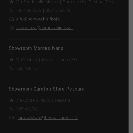
Via Fondovalle Alento | Torrevecchia Teatina (CH)
0871.362526 | 0871.362510
info@bernocchiinfissi.it
assistenza@bernocchiinfissi.it
Showroom Montesilvano
Via Vestina | Montesilvano (PE)
085.4681731
Showroom Garofoli Store Pescara
Via Conte di Ruvo | Pescara
085.4227481
garofolistore@bernocchiinfissi.it